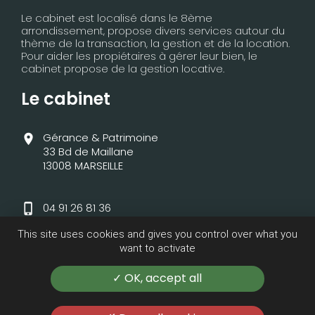
Le cabinet est localisé dans le 8ème
arrondissement, propose divers services autour du
thème de la transaction, la gestion et de la location.
Pour aider les propiétaires à gérer leur bien, le
cabinet propose de la gestion locative.
Le cabinet
Gérance & Patrimoine
33 Bd de Maillane
13008 MARSEILLE
04 91 26 81 36
This site uses cookies and gives you control over what you
Lundi – mardi – jeudi – vendredi : 10h – 12h /
want to activate
14h30 – 17h30
Mercredi : 10h – 12 h uniquement
OK, accept all
Samedi : sur rendez vous.